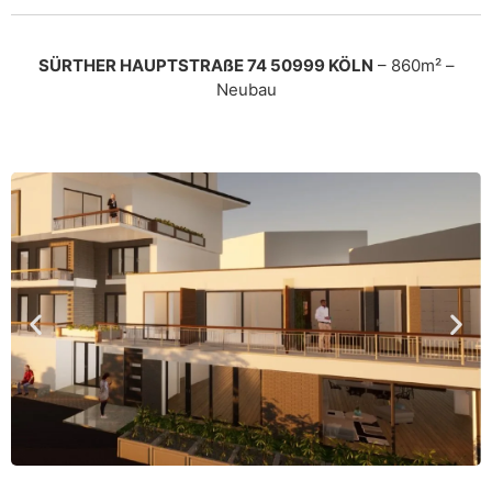
SÜRTHER HAUPTSTRAßE 74 50999 KÖLN
– 860m² –
Neubau