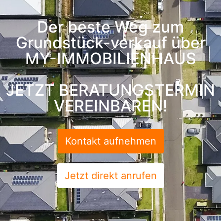
Der beste Weg zum
Grundstück-verkauf über
MY-IMMOBILIENHAUS
JETZT BERATUNGSTERMIN
VEREINBAREN!
Kontakt aufnehmen
Jetzt direkt anrufen